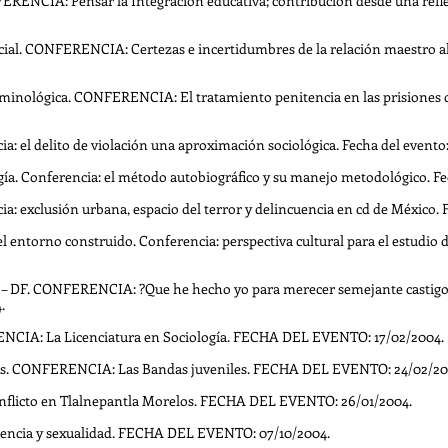
ERENCIA: Pensar la Integración educativa; contribución desde una refl
ecial. CONFERENCIA: Certezas e incertidumbres de la relación maestro 
Criminológica. CONFERENCIA: El tratamiento penitencia en las prisione
a: el delito de violación una aproximación sociológica. Fecha del evento
gía. Conferencia: el método autobiográfico y su manejo metodológico. Fec
a: exclusión urbana, espacio del terror y delincuencia en cd de México. F
 entorno construido. Conferencia: perspectiva cultural para el estudio d
 – DF. CONFERENCIA: ?Que he hecho yo para merecer semejante castigo? 
.
ENCIA: La Licenciatura en Sociología. FECHA DEL EVENTO: 17/02/2004.
eres. CONFERENCIA: Las Bandas juveniles. FECHA DEL EVENTO: 24/02/20
flicto en Tlalnepantla Morelos. FECHA DEL EVENTO: 26/01/2004.
encia y sexualidad. FECHA DEL EVENTO: 07/10/2004.