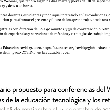
tro Webinar, que tendrá lugar los días marte y jueves del 28 de septiem
 13 y de 17 a 20 horas.
ntre docentes, estudiantes y todo aquel interesado en las condiciones, c
ución para afrontar el presente y futuro de los aprendizajes, desde una 
strales con duración de 60 a 90 minutos, y 30 de conversación o retro
ión de experiencias y narraciones de métodos y estrategias de trabajo i
la Educación covid-19, 2020.
https://es.unesco.org/covid19/globaleducati
ón del impacto COVID-19 en la Educación. 2021
ario propuesto para conferencias del 
s de la educación tecnológica y los re
el 28 de septiembre al 14 de octubre de 20